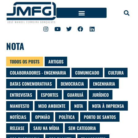
NOTA
TODOS OS POSTS
ARTIGOS
COLABORADORES - ENGENHARIA
COMUNICADO
CULTURA
DATAS COMEMORATIVAS
DEMOCRACIA
ENGENHARIA
ENTREVISTAS
ESPORTES
GUARUJÁ
JURÍDICO
MANIFESTO
MEIO AMBIENTE
NOTA
NOTA À IMPRENSA
NOTÍCIAS
OPINIÃO
POLÍTICA
PORTO DE SANTOS
RELEASE
SAIU NA MÍDIA
SEM CATEGORIA