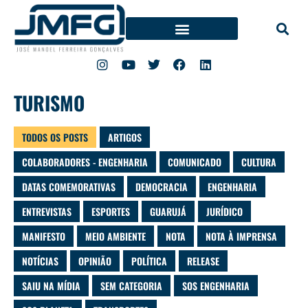
TURISMO
TODOS OS POSTS
ARTIGOS
COLABORADORES - ENGENHARIA
COMUNICADO
CULTURA
DATAS COMEMORATIVAS
DEMOCRACIA
ENGENHARIA
ENTREVISTAS
ESPORTES
GUARUJÁ
JURÍDICO
MANIFESTO
MEIO AMBIENTE
NOTA
NOTA À IMPRENSA
NOTÍCIAS
OPINIÃO
POLÍTICA
RELEASE
SAIU NA MÍDIA
SEM CATEGORIA
SOS ENGENHARIA