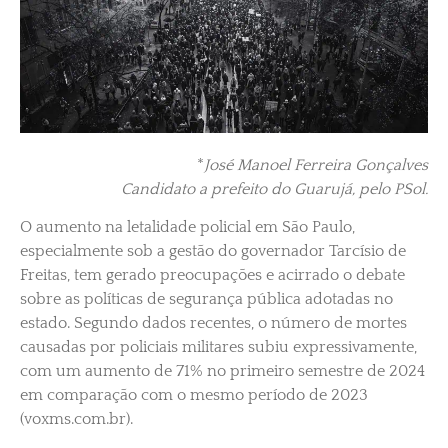
*
José Manoel Ferreira Gonçalves
Candidato a prefeito do Guarujá, pelo PSol.
O aumento na letalidade policial em São Paulo,
especialmente sob a gestão do governador Tarcísio de
Freitas, tem gerado preocupações e acirrado o debate
sobre as políticas de segurança pública adotadas no
estado. Segundo dados recentes, o número de mortes
causadas por policiais militares subiu expressivamente,
com um aumento de 71% no primeiro semestre de 2024
em comparação com o mesmo período de 2023​
(voxms.com.br).