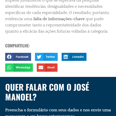
impede justamente o que se esperava da pesquisa:
identificar tendências, desigualdades e necessidades
específicas de cada especialidade. O resultado, portanto,
evidencia uma
falta de informações-chave
que pode
comprometer tanto a representatividade dos dados
quanto a eficácia das ações futuras voltadas à categoria.
COMPARTILHE:
Facebook
Twitter
LinkedIn
WhatsApp
Email
QUER FALAR COM O JOSÉ
MANOEL?
Preencha o formulário com seus dados e nos envie uma