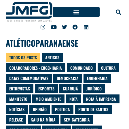
ATLÉTICOPARANAENSE
TODOS OS POSTS
ARTIGOS
COLABORADORES - ENGENHARIA
COMUNICADO
CULTURA
DATAS COMEMORATIVAS
DEMOCRACIA
ENGENHARIA
ENTREVISTAS
ESPORTES
GUARUJÁ
JURÍDICO
MANIFESTO
MEIO AMBIENTE
NOTA
NOTA À IMPRENSA
NOTÍCIAS
OPINIÃO
POLÍTICA
PORTO DE SANTOS
RELEASE
SAIU NA MÍDIA
SEM CATEGORIA