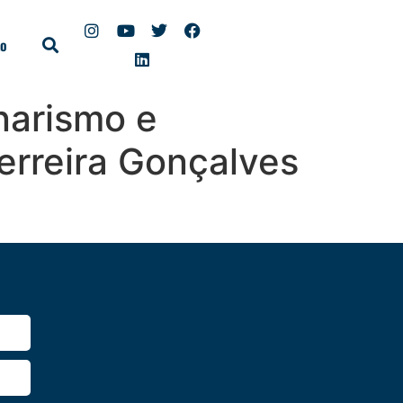
to
narismo e
erreira Gonçalves