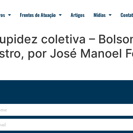
ros
Frentes de Atuação
Artigos
Mídias
Conta
upidez coletiva – Bolso
tro, por José Manoel F