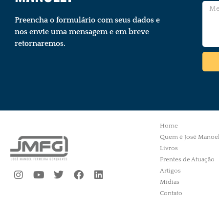
Preencha o formulário com seus dados e
nos envie uma mensagem e em breve
retornaremos.
Home
Quem é José Manoe
Livros
Frentes de Atuação
Artigos
Mídias
Contato